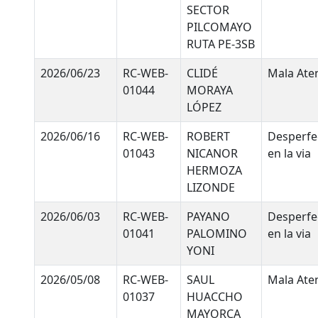
SECTOR
PILCOMAYO
RUTA PE-3SB
2026/06/23
RC-WEB-
CLIDÉ
Mala Ate
01044
MORAYA
LÓPEZ
2026/06/16
RC-WEB-
ROBERT
Desperfe
01043
NICANOR
en la via
HERMOZA
LIZONDE
2026/06/03
RC-WEB-
PAYANO
Desperfe
01041
PALOMINO
en la via
YONI
2026/05/08
RC-WEB-
SAUL
Mala Ate
01037
HUACCHO
MAYORCA