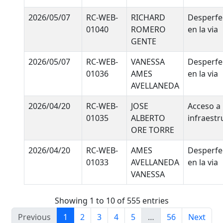
2026/05/07
RC-WEB-
RICHARD
Desperfe
01040
ROMERO
en la via
GENTE
2026/05/07
RC-WEB-
VANESSA
Desperfe
01036
AMES
en la via
AVELLANEDA
2026/04/20
RC-WEB-
JOSE
Acceso a 
01035
ALBERTO
infraestr
ORE TORRE
2026/04/20
RC-WEB-
AMES
Desperfe
01033
AVELLANEDA
en la via
VANESSA
Showing 1 to 10 of 555 entries
Previous
1
2
3
4
5
…
56
Next