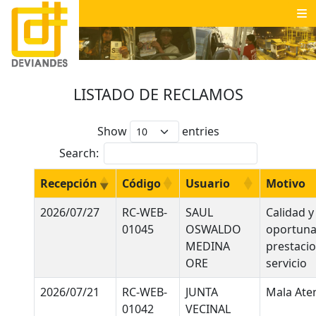
LISTADO DE RECLAMOS
Show
entries
Search:
Recepción
Código
Usuario
Motivo
2026/07/27
RC-WEB-
SAUL
Calidad y
01045
OSWALDO
oportun
MEDINA
prestacio
ORE
servicio
2026/07/21
RC-WEB-
JUNTA
Mala Ate
01042
VECINAL